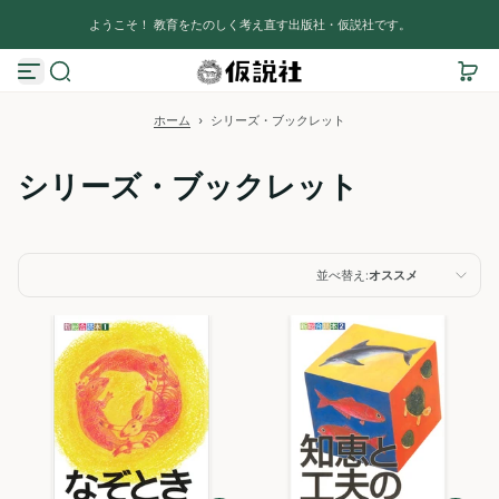
コンテンツへスキップ
ようこそ！ 教育をたのしく考え直す出版社・仮説社です。
ホーム
›
シリーズ・ブックレット
シリーズ・ブックレット
並べ替え:
オススメ
オススメ
関連性が最も高い
ベストセラー
アルファベット順, A-
Z