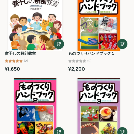
煮干しの解剖教室
ものづくりハンドブック１
(2)
(0)
¥1,650
¥2,200