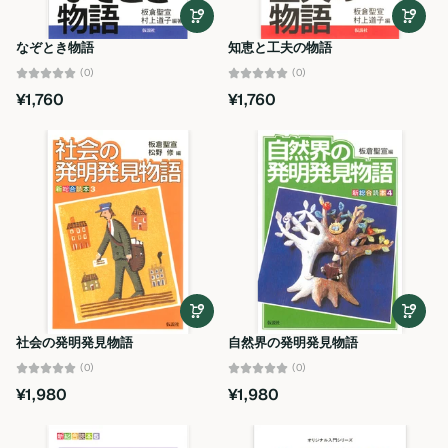
アルファベット順, Z-
A
なぞとき物語
知恵と工夫の物語
価格の安い順
(0)
(0)
¥1,760
¥1,760
価格の高い順
古い商品順
新着順
社会の発明発見物語
自然界の発明発見物語
(0)
(0)
¥1,980
¥1,980