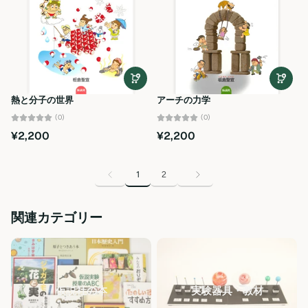
熱と分子の世界
アーチの力学
(0)
(0)
¥2,200
¥2,200
1
2
関連カテゴリー
仮説社の本
実験器具・教材