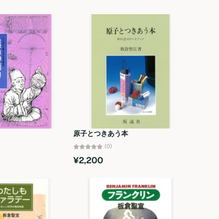
オススメ
関連性が最も高い
ベストセラー
アルファベット順, A-Z
アルファベット順, Z-A
価格の安い順
価格の高い順
原子とつきあう本
古い商品順
(0)
¥2,200
新着順