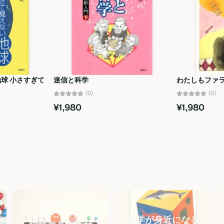
球 小さすぎて
迷信と科学
わたしもファ
(0)
(0)
¥1,980
¥1,980
科学が身近になる