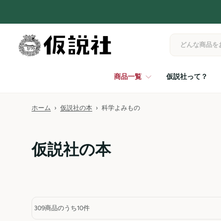
コンテンツへスキップ
商品一覧
仮説社って？
ホーム
›
仮説社の本
›
科学よみもの
仮説社の本
309商品のうち10件