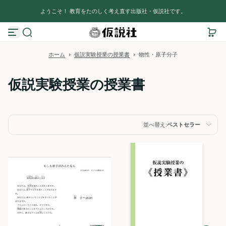
コンテンツへスキップ
ようこそ！ 教育をたのしく考え直す出版社・仮説社です。
ホーム
›
仮説実験授業の授業書
›
物性・原子分子
仮説実験授業の授業書
並べ替え:
ベストセラー
オススメ
関連性が最も高い
ベストセラー
アルファベット順, A-
Z