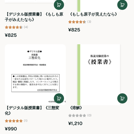
アルファベット順, Z-
A
【デジタル版授業書】《もしも原
《もしも原子が見えたなら》
価格の安い順
子がみえたなら》
(3)
(4)
¥825
価格の高い順
¥825
古い商品順
新着順
【デジタル版授業書】《三態変
《溶解》
化》
(0)
(1)
¥1,210
¥990