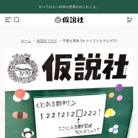
真
コンテンツへスキップ
すべての人へ科学の世界のわくわくを。
ホーム
›
仮説社ブログ
›
手書き看板 De クイズとなぞなぞ🕵️‍♀️